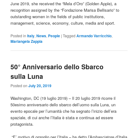
June 2019, she received the “Mela d’Oro” (Golden Apple), a
recognition assigned by the “Fondazione Marisa Bellisario” to
outstanding women in the fields of public institutions,
management, science, economy, culture, media and sport.
Posted in
Italy
,
News
,
People
|
Tagged
Armando Varricchio
,
Mariangela Zappia
50° Anniversario dello Sbarco
sulla Luna
Posted on
July 20, 2019
Washington, DC (19 luglio 2019) – Il 20 luglio 2019 ricorre il
50esimo anniversario dello sbarco dell’uomo sulla Luna, un
evento epocale per l’umanità che ha segnato l’inizio dell’era
spaziale, di cui anche l’Italia è stata e continua ad essere
protagonista.
“E’ motivo di orgoglio per l’Italia – ha detto l’Ambasciatore d’Italia