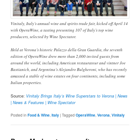
Vinitaly, Italy’s annual wine and spirits trade fair, kicked off April 14
with OperaWine, a tasting presenting 107 of Italy’s top wine
producers, selected by Wine Spectator.
Held at Verona’s historic Palazzo della Gran Guardia, the seventh
edition of OperaWine drew more than 2,000 invited guests from
around the world, including American restaurateur and vintner Joe
Bastianich, and Argentina’s Alejandro Bulgheroni, who has recently
amassed a stable of wine estates on four continents, including some
Italian properties.
Source:
Vinitaly Brings Italy’s Wine Superstars to Verona | News
| News & Features | Wine Spectator
Posted in
Food & Wine
,
Italy
|
Tagged
OperaWine
,
Verona
,
Vinitaly