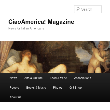
Skip
Skip
to
to
Sear
primary
secondary
content
content
CiaoAmerica! Magazine
News for Italian Americans
Main
News
Arts & Culture
Food & Wine
Associations
menu
People
Books & Music
Photos
Gift Shop
About us