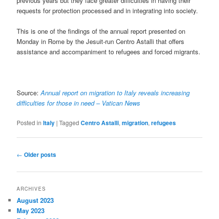
previous years but they face greater difficulties in having their
requests for protection processed and in integrating into society.
This is one of the findings of the annual report presented on
Monday in Rome by the Jesuit-run Centro Astalli that offers
assistance and accompaniment to refugees and forced migrants.
Source:
Annual report on migration to Italy reveals increasing
difficulties for those in need – Vatican News
Posted in
Italy
|
Tagged
Centro Astalli
,
migration
,
refugees
Post
←
Older posts
navigation
ARCHIVES
August 2023
May 2023