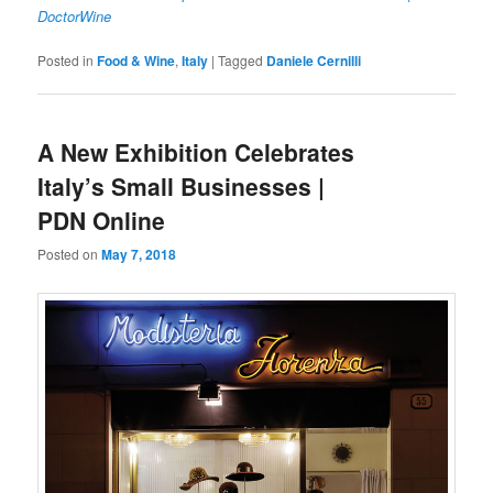
DoctorWine
Posted in
Food & Wine
,
Italy
|
Tagged
Daniele Cernilli
A New Exhibition Celebrates
Italy’s Small Businesses |
PDN Online
Posted on
May 7, 2018