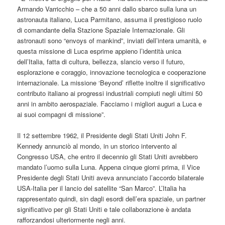
Armando Varricchio – che a 50 anni dallo sbarco sulla luna un
astronauta italiano, Luca Parmitano, assuma il prestigioso ruolo
di comandante della Stazione Spaziale Internazionale. Gli
astronauti sono “envoys of mankind”, inviati dell’intera umanità, e
questa missione di Luca esprime appieno l’identità unica
dell’Italia, fatta di cultura, bellezza, slancio verso il futuro,
esplorazione e coraggio, innovazione tecnologica e cooperazione
internazionale. La missione ‘Beyond’ riflette inoltre il significativo
contributo italiano ai progressi industriali compiuti negli ultimi 50
anni in ambito aerospaziale. Facciamo i migliori auguri a Luca e
ai suoi compagni di missione”.
Il 12 settembre 1962, il Presidente degli Stati Uniti John F.
Kennedy annunciò al mondo, in un storico intervento al
Congresso USA, che entro il decennio gli Stati Uniti avrebbero
mandato l’uomo sulla Luna. Appena cinque giorni prima, il Vice
Presidente degli Stati Uniti aveva annunciato l’accordo bilaterale
USA-Italia per il lancio del satellite “San Marco”. L’Italia ha
rappresentato quindi, sin dagli esordi dell’era spaziale, un partner
significativo per gli Stati Uniti e tale collaborazione è andata
rafforzandosi ulteriormente negli anni.