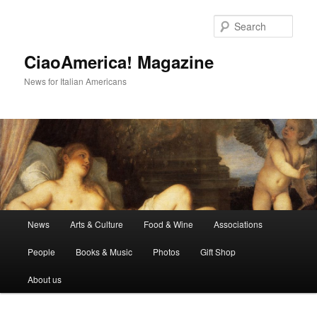
Skip
to
Sear
primary
content
CiaoAmerica! Magazine
News for Italian Americans
Main
News
Arts & Culture
Food & Wine
Associations
menu
People
Books & Music
Photos
Gift Shop
About us