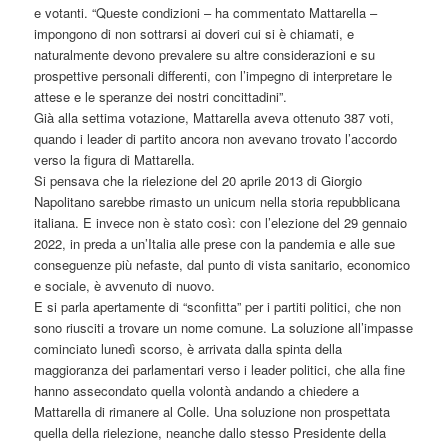
e votanti. “Queste condizioni – ha commentato Mattarella –
impongono di non sottrarsi ai doveri cui si è chiamati, e
naturalmente devono prevalere su altre considerazioni e su
prospettive personali differenti, con l’impegno di interpretare le
attese e le speranze dei nostri concittadini”.
Già alla settima votazione, Mattarella aveva ottenuto 387 voti,
quando i leader di partito ancora non avevano trovato l’accordo
verso la figura di Mattarella.
Si pensava che la rielezione del 20 aprile 2013 di Giorgio
Napolitano sarebbe rimasto un unicum nella storia repubblicana
italiana. E invece non è stato così: con l’elezione del 29 gennaio
2022, in preda a un’Italia alle prese con la pandemia e alle sue
conseguenze più nefaste, dal punto di vista sanitario, economico
e sociale, è avvenuto di nuovo.
E si parla apertamente di “sconfitta” per i partiti politici, che non
sono riusciti a trovare un nome comune. La soluzione all’impasse
cominciato lunedì scorso, è arrivata dalla spinta della
maggioranza dei parlamentari verso i leader politici, che alla fine
hanno assecondato quella volontà andando a chiedere a
Mattarella di rimanere al Colle. Una soluzione non prospettata
quella della rielezione, neanche dallo stesso Presidente della