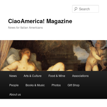
Skip
Skip
to
to
Sear
primary
secondary
content
content
CiaoAmerica! Magazine
News for Italian Americans
Main
News
Arts & Culture
Food & Wine
Associations
menu
People
Books & Music
Photos
Gift Shop
About us