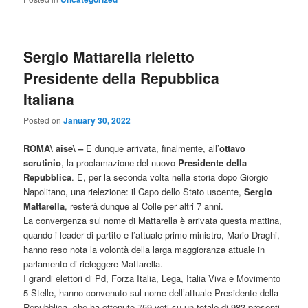
Sergio Mattarella rieletto
Presidente della Repubblica
Italiana
Posted on
January 30, 2022
ROMA\ aise\ –
È dunque arrivata, finalmente, all’
ottavo
scrutinio
, la proclamazione del nuovo
Presidente della
Repubblica
. È, per la seconda volta nella storia dopo Giorgio
Napolitano, una rielezione: il Capo dello Stato uscente,
Sergio
Mattarella
, resterà dunque al Colle per altri 7 anni.
La convergenza sul nome di Mattarella è arrivata questa mattina,
quando i leader di partito e l’attuale primo ministro, Mario Draghi,
hanno reso nota la volontà della larga maggioranza attuale in
parlamento di rieleggere Mattarella.
I grandi elettori di Pd, Forza Italia, Lega, Italia Viva e Movimento
5 Stelle, hanno convenuto sul nome dell’attuale Presidente della
Repubblica, che ha ottenuto 759 voti su un totale di 983 presenti