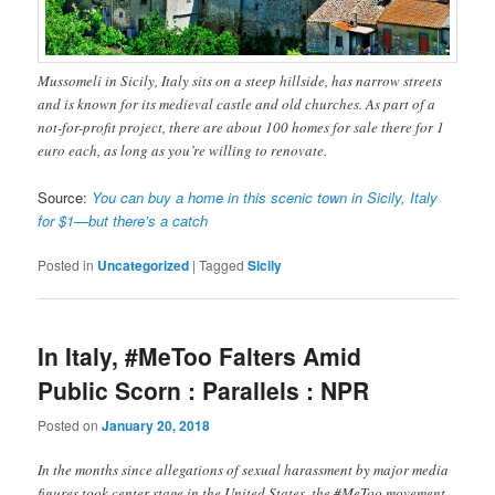
Mussomeli in Sicily, Italy sits on a steep hillside, has narrow streets
and is known for its medieval castle and old churches. As part of a
not-for-profit project, there are about 100 homes for sale there for 1
euro each, as long as you’re willing to renovate.
Source:
You can buy a home in this scenic town in Sicily, Italy
for $1—but there’s a catch
Posted in
Uncategorized
|
Tagged
Sicily
In Italy, #MeToo Falters Amid
Public Scorn : Parallels : NPR
Posted on
January 20, 2018
In the months since allegations of sexual harassment by major media
figures took center stage in the United States, the #MeToo movement