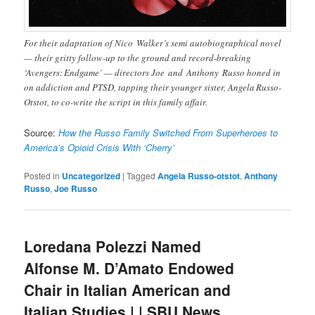
For their adaptation of Nico Walker’s semi autobiographical novel
— their gritty follow-up to the ground and record-breaking
‘Avengers: Endgame’ — directors Joe and Anthony Russo honed in
on addiction and PTSD, tapping their younger sister, Angela Russo-
Otstot, to co-write the script in this family affair.
Source:
How the Russo Family Switched From Superheroes to
America’s Opioid Crisis With ‘Cherry’
Posted in
Uncategorized
|
Tagged
Angela Russo-otstot
,
Anthony
Russo
,
Joe Russo
Loredana Polezzi Named
Alfonse M. D’Amato Endowed
Chair in Italian American and
Italian Studies | | SBU News