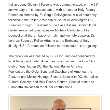
st
Italian Judge Giovanni Falcone was commemorated, on the 31
anniversary of his assassination, with a mass at Holy Rosary
Church celebrated by Fr. Sergio Dall’Agnese. A civil ceremony
followed in the Italian American Museum of Washington DC.
Francesco Isgro, President of the Casa Italiana Sociocultural
Center welcomed guest speaker Michela Carboniero, First
Counsellor at the Embassy of Italy, and keynote speaker, Dr.
Lorenzo Bucossi, Police Attache at the Embassy of Italy
@ItalyinUS. A reception followed in the museum ‘s art gallery.
The reception was hosted by CISC Inc. and co-sponsored by
local Italian and Italian American organizations, the Lido Civic
Club of Washington DC, the National Italian American
Foundation, the Order Sons and Daughters of America, the
Abruzzo and Molise Heritage Society, Italians in DC, the Italian
Cultural Society, and Holy Rosary Church. Special thanks to
Simonetta Baldassari for all her contributions.