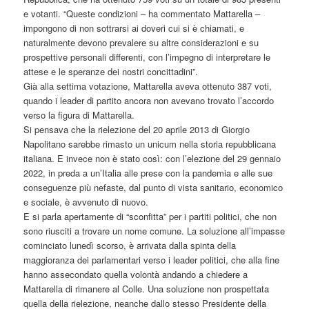
e votanti. “Queste condizioni – ha commentato Mattarella –
impongono di non sottrarsi ai doveri cui si è chiamati, e
naturalmente devono prevalere su altre considerazioni e su
prospettive personali differenti, con l’impegno di interpretare le
attese e le speranze dei nostri concittadini”.
Già alla settima votazione, Mattarella aveva ottenuto 387 voti,
quando i leader di partito ancora non avevano trovato l’accordo
verso la figura di Mattarella.
Si pensava che la rielezione del 20 aprile 2013 di Giorgio
Napolitano sarebbe rimasto un unicum nella storia repubblicana
italiana. E invece non è stato così: con l’elezione del 29 gennaio
2022, in preda a un’Italia alle prese con la pandemia e alle sue
conseguenze più nefaste, dal punto di vista sanitario, economico
e sociale, è avvenuto di nuovo.
E si parla apertamente di “sconfitta” per i partiti politici, che non
sono riusciti a trovare un nome comune. La soluzione all’impasse
cominciato lunedì scorso, è arrivata dalla spinta della
maggioranza dei parlamentari verso i leader politici, che alla fine
hanno assecondato quella volontà andando a chiedere a
Mattarella di rimanere al Colle. Una soluzione non prospettata
quella della rielezione, neanche dallo stesso Presidente della