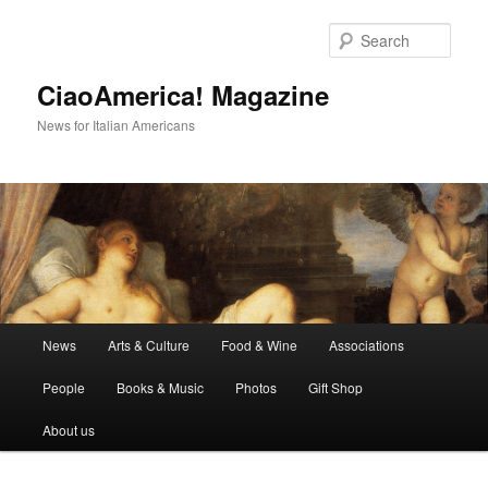
Skip
Skip
to
to
Sear
primary
secondary
content
content
CiaoAmerica! Magazine
News for Italian Americans
Main
News
Arts & Culture
Food & Wine
Associations
menu
People
Books & Music
Photos
Gift Shop
About us